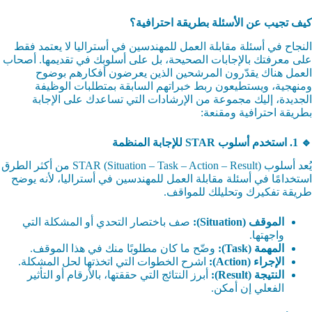
كيف تجيب عن الأسئلة بطريقة احترافية؟
النجاح في أسئلة مقابلة العمل للمهندسين في أستراليا لا يعتمد فقط
على معرفتك بالإجابات الصحيحة، بل على أسلوبك في تقديمها. أصحاب
العمل هناك يقدّرون المرشحين الذين يعرضون أفكارهم بوضوح
ومنهجية، ويستطيعون ربط خبراتهم السابقة بمتطلبات الوظيفة
الجديدة، إليك مجموعة من الإرشادات التي تساعدك على الإجابة
بطريقة احترافية ومقنعة:
🔹 1. استخدم أسلوب STAR للإجابة المنظمة
يُعد أسلوب STAR (Situation – Task – Action – Result) من أكثر الطرق
استخدامًا في أسئلة مقابلة العمل للمهندسين في أستراليا، لأنه يوضح
طريقة تفكيرك وتحليلك للمواقف.
الموقف (Situation):
صف باختصار التحدي أو المشكلة التي
واجهتها.
المهمة (Task):
وضّح ما كان مطلوبًا منك في هذا الموقف.
الإجراء (Action):
اشرح الخطوات التي اتخذتها لحل المشكلة.
النتيجة (Result):
أبرز النتائج التي حققتها، بالأرقام أو التأثير
الفعلي إن أمكن.