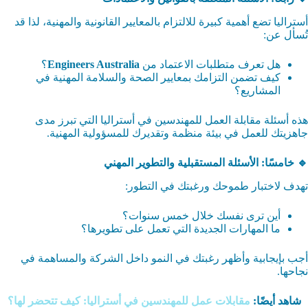
أستراليا تضع أهمية كبيرة للالتزام بالمعايير القانونية والمهنية، لذا قد
تُسأل عن:
هل تعرف متطلبات الاعتماد من
Engineers Australia
؟
كيف تضمن التزامك بمعايير الصحة والسلامة المهنية في
المشاريع؟
هذه أسئلة مقابلة العمل للمهندسين في أستراليا التي تبرز مدى
جاهزيتك للعمل في بيئة منظمة وتقديرك للمسؤولية المهنية.
🔹 خامسًا: الأسئلة المستقبلية والتطوير المهني
تهدف لاختبار طموحك ورغبتك في التطور:
أين ترى نفسك خلال خمس سنوات؟
ما المهارات الجديدة التي تعمل على تطويرها؟
أجب بإيجابية وأظهر رغبتك في النمو داخل الشركة والمساهمة في
نجاحها.
شاهد أيضًا:
مقابلات عمل للمهندسين في أستراليا: كيف تتحضر لها؟