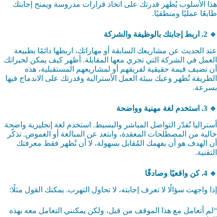
هذا الأسلوب يُظهر قدرتك على اتخاذ قرارات مدروسة ويمنح إجابتك
طابعًا عمليًا ومنطقيًا.
🔹 2. اربط إجابتك بالوظيفة والشركة
عند الحديث عن مشاريعك السابقة أو مهاراتك، اربطها دائمًا بطبيعة
العمل في الشركة التي تجري معها المقابلة. أظهر كيف يمكن لخبراتك
أن تضيف قيمة حقيقية لفريقهم أو لمشاريعهم المستقبلية، هذه
الطريقة تُظهر وعيك ببيئة العمل الأسترالية وقدرتك على الاندماج فيها
بسرعة.
🔹 3. استخدم لغة مهنية وواضحة
أستراليا تُقدّر التواصل المباشر والبسيط. استخدم لغة إنجليزية واضحة
خالية من المصطلحات المعقدة، وابتعد عن المبالغة أو الغموض. تذكّر
أن الهدف هو أن يفهمك المُقابل بسهولة، لا أن تُظهر فقط معرفتك
التقنية.
🔹 4. كن واقعيًا وصادقًا
إذا واجهت سؤالًا لا تعرف إجابته، لا تحاول التهرب. يمكنك القول مثلًا:
“لم أتعامل مع هذا الموقف من قبل، ولكن يمكنني التعامل معه بهذه