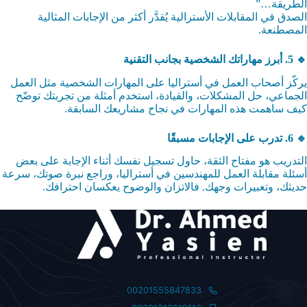
الطريقة…”
الصدق في المقابلات الأسترالية يُقدَّر أكثر من الإجابات المثالية
المصطنعة.
🔹 5. أبرز مهاراتك الشخصية بجانب التقنية
يركّز أصحاب العمل في أستراليا على المهارات الشخصية مثل العمل
الجماعي، حل المشكلات، والقيادة، استخدم أمثلة من تجربتك توضّح
كيف ساهمت هذه المهارات في نجاح مشاريعك السابقة.
🔹 6. تدرب على الإجابات مسبقًا
التدريب هو مفتاح الثقة، حاول تسجيل نفسك أثناء الإجابة على بعض
أسئلة مقابلة العمل للمهندسين في أستراليا، وراجع نبرة صوتك، سرعة
حديثك، وتعبيرات وجهك. فالاتزان والوضوح يعكسان احترافك.
00201555847833