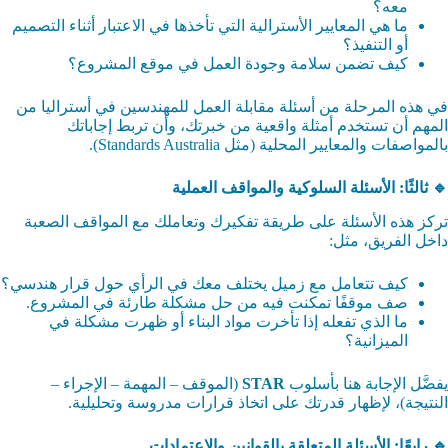
معه؟
ما هي المعايير الأسترالية التي تأخذها في الاعتبار أثناء التصميم
أو التنفيذ؟
كيف تضمن سلامة وجودة العمل في موقع المشروع؟
في هذه المرحلة من أسئلة مقابلة العمل للمهندسين في أستراليا من
المهم أن تستخدم أمثلة واقعية من خبرتك، وأن تربط إجاباتك
بالمواصفات والمعايير المحلية (مثل Standards Australia).
🔹 ثالثًا: الأسئلة السلوكية والمواقف العملية
تركز هذه الأسئلة على طريقة تفكيرك وتعاملك مع المواقف الصعبة
داخل الفريق، مثل:
كيف تتعامل مع زميل يختلف معك في الرأي حول قرار هندسي؟
صف موقفًا تمكنت فيه من حل مشكلة طارئة في المشروع.
ما الذي تفعله إذا تأخرت مواد البناء أو ظهرت مشكلة في
الميزانية؟
يفضَّل الإجابة هنا بأسلوب
STAR
(الموقف – المهمة – الإجراء –
النتيجة)، لإظهار قدرتك على اتخاذ قرارات مدروسة وتحليلية.
🔹 رابعًا: الأسئلة المتعلقة بالقوانين والاعتمادات