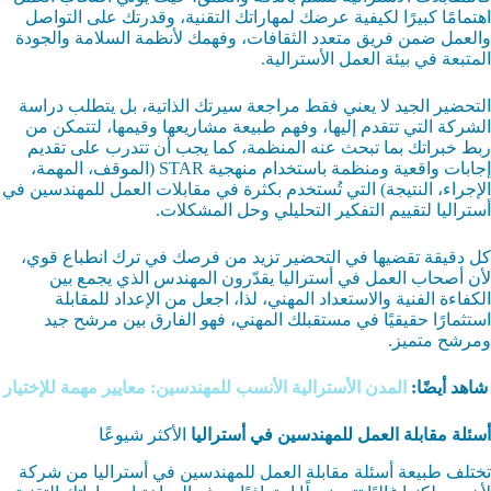
اهتمامًا كبيرًا لكيفية عرضك لمهاراتك التقنية، وقدرتك على التواصل
والعمل ضمن فريق متعدد الثقافات، وفهمك لأنظمة السلامة والجودة
المتبعة في بيئة العمل الأسترالية.
التحضير الجيد لا يعني فقط مراجعة سيرتك الذاتية، بل يتطلب دراسة
الشركة التي تتقدم إليها، وفهم طبيعة مشاريعها وقيمها، لتتمكن من
ربط خبراتك بما تبحث عنه المنظمة، كما يجب أن تتدرب على تقديم
إجابات واقعية ومنظمة باستخدام منهجية STAR (الموقف، المهمة،
الإجراء، النتيجة) التي تُستخدم بكثرة في مقابلات العمل للمهندسين في
أستراليا لتقييم التفكير التحليلي وحل المشكلات.
كل دقيقة تقضيها في التحضير تزيد من فرصك في ترك انطباع قوي،
لأن أصحاب العمل في أستراليا يقدّرون المهندس الذي يجمع بين
الكفاءة الفنية والاستعداد المهني، لذا، اجعل من الإعداد للمقابلة
استثمارًا حقيقيًا في مستقبلك المهني، فهو الفارق بين مرشح جيد
ومرشح متميز.
شاهد أيضًا:
المدن الأسترالية الأنسب للمهندسين: معايير مهمة للإختيار
أسئلة مقابلة العمل للمهندسين في أستراليا
الأكثر شيوعًا
تختلف طبيعة أسئلة مقابلة العمل للمهندسين في أستراليا من شركة